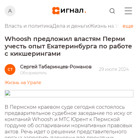
Власть и политика
Дела и деньги
Жизнь на Урале
еще
Пр
Whoosh предложил властям Перми
учесть опыт Екатеринбурга по работе
с кикшерингами
Сергей Табаринцев-Романов
29 июля 2024
СТ
Обозреватель
Жизнь на Урале
В Пермском краевом суде сегодня состоялось
предварительное судебное заседание по иску от
компаний Whoosh и МТС Юрент к Пермской
гордуме об оспаривании нормативных правовых
актов. Речь идет о решении представительного
органа запретить парковки для прокатных