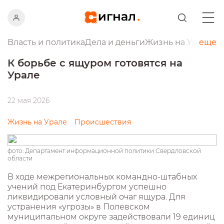
Власть и политика
Дела и деньги
Жизнь на Урале
еще
Пр
К борьбе с ящуром готовятся на
Урале
22 мая 2026
Жизнь на Урале
Происшествия
фото: Департамент информационной политики Свердловской
области
В ходе межрегиональных командно-штабных
учений под Екатеринбургом успешно
ликвидировали условный очаг ящура. Для
устранения «угрозы» в Полевском
муниципальном округе задействовали 19 единиц