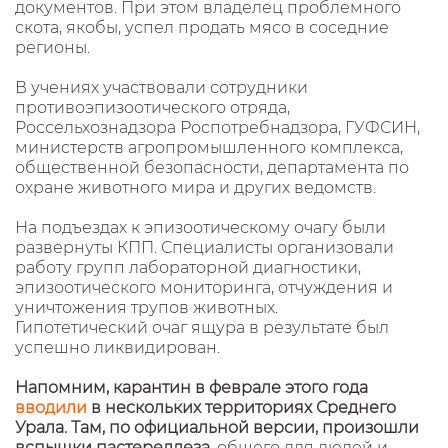
документов. При этом владелец проблемного
скота, якобы, успел продать мясо в соседние
регионы.
В учениях участвовали сотрудники
противоэпизоотического отряда,
Россельхознадзора Роспотребнадзора, ГУФСИН,
министерств агропромышленного комплекса,
общественной безопасности, департамента по
охране животного мира и других ведомств.
На подъездах к эпизоотическому очагу были
развернуты КПП. Специалисты организовали
работу групп лабораторной диагностики,
эпизоотического мониторинга, отчуждения и
уничтожения трупов животных.
Гипотетический очаг ящура в результате был
успешно ликвидирован.
Напомним, карантин в феврале этого года
вводили
в нескольких территориях Среднего
Урала. Там, по официальной версии, произошли
вспышки пастереллеза
, общего для людей и