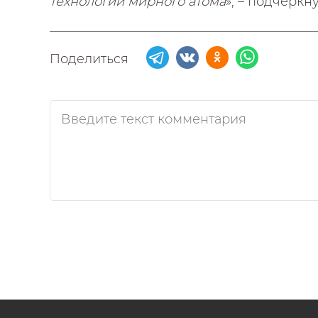
технологий мирного атома
», – подчеркн
Поделиться