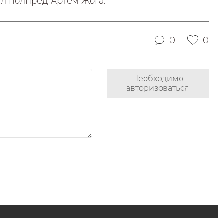
ул полпред Артем Жога.
0
0
Необходимо
авторизоваться