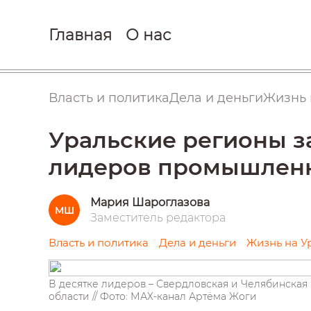
Главная
О нас
Власть и политика
Дела и деньги
Жизнь 
Уральские регионы за
лидеров промышленн
Мария Шароглазова
МШ
Заместитель редактора
Власть и политика
Дела и деньги
Жизнь на У
В десятке лидеров – Свердловская и Челябинская
области // Фото: МАХ-канал Артёма Жоги