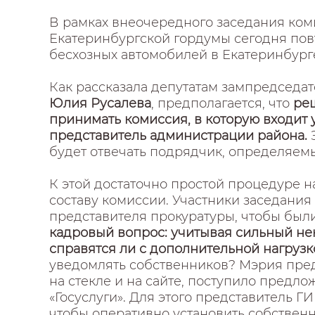
В рамках внеочередного заседания ком
Екатеринбургской гордумы сегодня пов
бесхозных автомобилей в Екатеринбург
Как рассказала депутатам зампредседат
Юлия Русалева
, предполагается, что
ре
принимать комиссия, в которую входит 
представитель администрации района.
будет отвечать подрядчик, определяем
К этой достаточно простой процедуре 
составу комиссии. Участники заседани
представителя прокуратуры, чтобы был
кадровый вопрос: учитывая сильный не
справятся ли с дополнительной нагруз
уведомлять собственников? Мэрия пред
на стекле и на сайте, поступило предло
«Госуслуги». Для этого представитель 
чтобы оперативно установить собствен