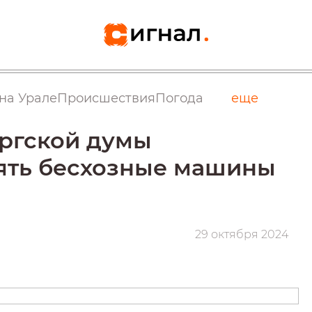
на Урале
Происшествия
Погода
еще
ргской думы
ять бесхозные машины
29 октября 2024