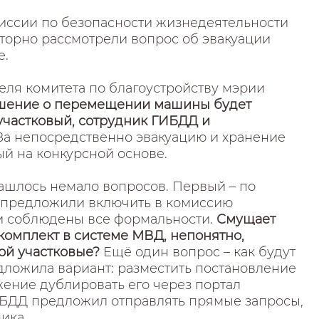
иссии по безопасности жизнедеятельности
торно рассмотрели вопрос об эвакуации
е.
еля комитета по благоустройству мэрии
шение о перемещении машины будет
участковый, сотрудник ГИБДД и
За непосредственно эвакуацию и хранение
ый на конкурсной основе.
нашлось немало вопросов. Первый – по
я предложили включить в комиссию
и соблюдены все формальности.
Смущает
комплект в системе МВД, непонятно,
кой участковые?
Ещё один вопрос – как будут
ложила вариант: разместить постановление
жение дублировать его через портал
ГИБДД предложил отправлять прямые запросы,
ника.