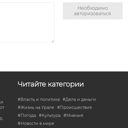
Необходимо
авторизоваться
Читайте категории
#
Власть и политика
#
Дела и деньги
 и
ют
#
Жизнь на Урале
#
Происшествия
#
Погода
#
Культура
#
Мнения
р,
#
Новости в мире