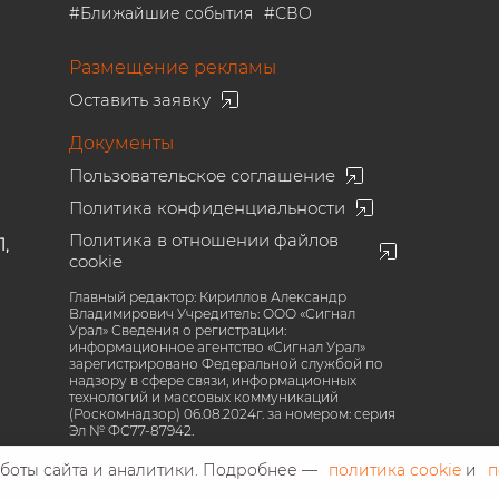
#
Ближайшие события
#
СВО
Размещение рекламы
Оставить заявку
Документы
Пользовательское соглашение
Политика конфиденциальности
Политика в отношении файлов
1,
cookie
Главный редактор: Кириллов Александр
Владимирович Учредитель: ООО «Сигнал
Урал» Сведения о регистрации:
информационное агентство «Сигнал Урал»
зарегистрировано Федеральной службой по
надзору в сфере связи, информационных
технологий и массовых коммуникаций
(Роскомнадзор) 06.08.2024г. за номером: серия
Эл № ФС77-87942.
аботы сайта и аналитики. Подробнее —
политика cookie
и
п