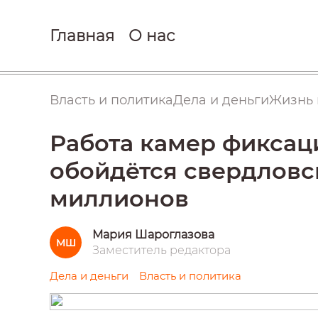
Главная
О нас
Власть и политика
Дела и деньги
Жизнь 
Работа камер фикса
обойдётся свердловс
миллионов
Мария Шароглазова
МШ
Заместитель редактора
Дела и деньги
Власть и политика