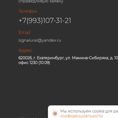
справедливую заявку
Телефон
+7(993)107-31-21
Email
signalural@yandex.ru
Адрес
620026, г. Екатеринбург, ул. Мамина-Сибиряка, д. 10
офис 1230 (10.09)
Мы используем cookie для р
🍪
конфиденциальности
.