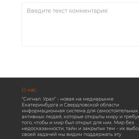
О нас
“Сигнал. Урал” - новая на медиарынке
Екатеринбурга и Свердловской области
информационная система для самостоятельных
активных людей, которые открыты миру и требу
того, чтобы и мир был открыт для них. Мир без
недосказанности, тайн и закрытых тем - их выбо
своей задачей мы видим поддержать эту