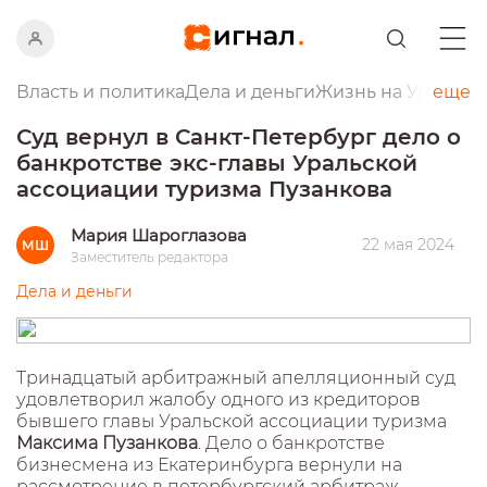
Власть и политика
Дела и деньги
Жизнь на Урале
еще
Пр
Суд вернул в Санкт-Петербург дело о
банкротстве экс-главы Уральской
ассоциации туризма Пузанкова
Мария Шароглазова
22 мая 2024
МШ
Заместитель редактора
Дела и деньги
Тринадцатый арбитражный апелляционный суд
удовлетворил жалобу одного из кредиторов
бывшего главы Уральской ассоциации туризма
Максима Пузанкова
. Дело о банкротстве
бизнесмена из Екатеринбурга вернули на
рассмотрение в петербургский арбитраж.