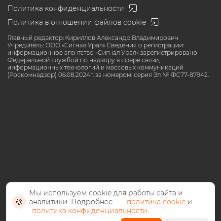
Политика конфиденциальности
Политика в отношении файлов cookie
Главный редактор: Кириллов Александр Владимирович
Учредитель: ООО «Сигнал Урал» Сведения о регистрации:
информационное агентство «Сигнал Урал» зарегистрировано
Федеральной службой по надзору в сфере связи,
информационных технологий и массовых коммуникаций
(Роскомнадзор) 06.08.2024г. за номером: серия Эл № ФС77-87942.
Мы используем cookie для работы сайта и
🍪
аналитики. Подробнее —
политика cookie
и
политика конфиденциальности
.