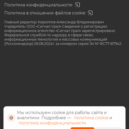
Политика конфиденциальности
Политика в отношении файлов cookie
Главный редактор: Кириллов Александр Владимирович
Учредитель: ООО «Сигнал Урал» Сведения о регистрации:
информационное агентство «Сигнал Урал» зарегистрировано
Федеральной службой по надзору в сфере связи,
информационных технологий и массовых коммуникаций
(Роскомнадзор) 06.08.2024г. за номером: серия Эл № ФС77-87942.
Мы используем cookie для работы сайта и
🍪
аналитики. Подробнее —
политика cookie
и
политика конфиденциальности
.