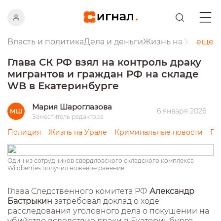
Власть и политика
Дела и деньги
Жизнь на Урале
еще
Пр
Глава СК РФ взял на контроль драку
мигрантов и граждан РФ на складе
WB в Екатеринбурге
Мария Шароглазова
6 января 2026
МШ
Заместитель редактора
Полиция
Жизнь на Урале
Криминальные новости
Пр
Один из сотрудников свердловского складского комплекса
Wildberries получил ножевое ранение
Глава Следственного комитета РФ
Александр
Бастрыкин
затребовал доклад о ходе
расследования уголовного дела о покушении на
убийство вследствие драки в Екатеринбурге.