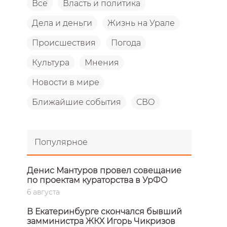
Все
Власть и политика
Дела и деньги
Жизнь на Урале
Происшествия
Погода
Культура
Мнения
Новости в мире
Ближайшие события
СВО
Популярное
Денис Мантуров провел совещание
по проектам кураторства в УрФО
6 августа
В Екатеринбурге скончался бывший
замминистра ЖКХ Игорь Чикризов