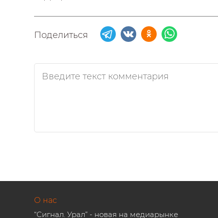
Поделиться
О нас
“Сигнал. Урал” - новая на медиарынке