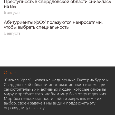
Преступность в Свердловской области снизилась
на 8%
6 августа
Абитуриенты УрФУ пользуются нейросетями,
чтобы выбрать специальность
6 августа
О нас
“Сигнал. Урал” - новая на медиарынке Екатеринбурга и
Свердловской области информационная система для
самостоятельных и активных людей, которые открыты
миру и требуют того, чтобы и мир был открыт для них.
Мир без недосказанности, тайн и закрытых тем - их
выбор, своей задачей мы видим поддержать эту
справедливую заявку