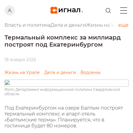
Власть и политика
Дела и деньги
Жизнь на Урале
еще
Пр
Термальный комплекс за миллиард
построят под Екатеринбургом
18 января 2026
Жизнь на Урале
Дела и деньги
Водоемы
Фото: Департамент информационной политики Свердловской
области
Под Екатеринбургом на озере Балтым построят
термальный комплекс и апарт-отель
«Балтымские термы». Планируется, что в
гостинице будет 80 номеров.