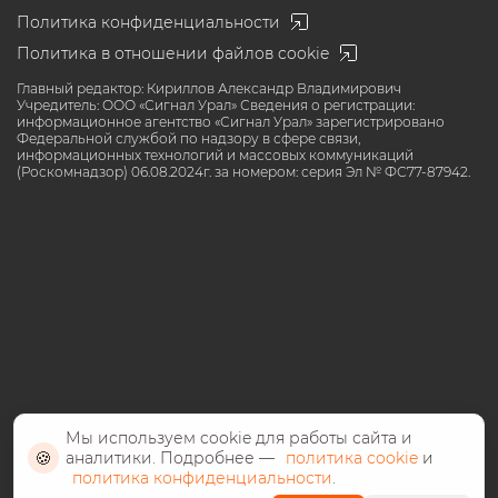
Политика конфиденциальности
Политика в отношении файлов cookie
Главный редактор: Кириллов Александр Владимирович
Учредитель: ООО «Сигнал Урал» Сведения о регистрации:
информационное агентство «Сигнал Урал» зарегистрировано
Федеральной службой по надзору в сфере связи,
информационных технологий и массовых коммуникаций
(Роскомнадзор) 06.08.2024г. за номером: серия Эл № ФС77-87942.
Мы используем cookie для работы сайта и
🍪
аналитики. Подробнее —
политика cookie
и
политика конфиденциальности
.