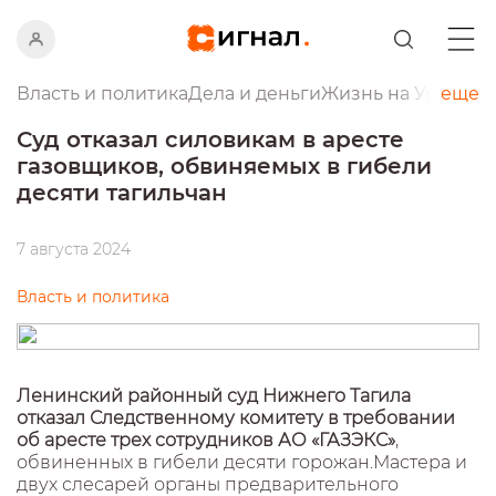
Власть и политика
Дела и деньги
Жизнь на Урале
еще
Пр
Суд отказал силовикам в аресте
газовщиков, обвиняемых в гибели
десяти тагильчан
7 августа 2024
Власть и политика
Ленинский районный суд Нижнего Тагила
отказал Следственному комитету в требовании
об аресте трех сотрудников АО «ГАЗЭКС»
,
обвиненных в гибели десяти горожан.Мастера и
двух слесарей органы предварительного