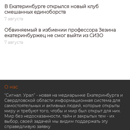
В Екатеринбурге открылся новый клуб
смешанных единоборств
7 августа
Обвиняемый в избиении профессора Зезина
екатеринбуржец не смог выйти из СИЗО
7 августа
О нас
“Сигнал. Урал” - новая на медиарынке Екатеринбурга и
Свердловской области информационная система для
самостоятельных и активных людей, которые открыты
миру и требуют того, чтобы и мир был открыт для них.
Мир без недосказанности, тайн и закрытых тем - их
выбор, своей задачей мы видим поддержать эту
справедливую заявку