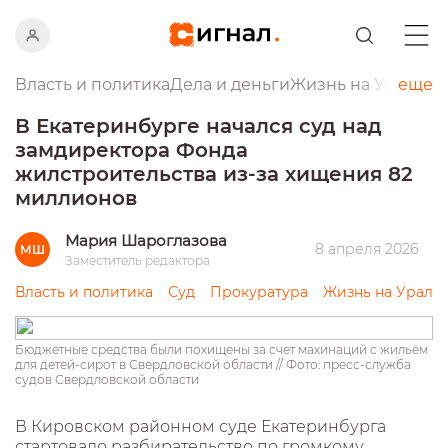
Власть и политика
Дела и деньги
Жизнь на Урале
еще
Пр
В Екатеринбурге начался суд над
замдиректора Фонда
жилстроительства из-за хищения 82
миллионов
Мария Шароглазова
8 апреля 2026
МШ
Заместитель редактора
Власть и политика
Суд
Прокуратура
Жизнь на Урале
Бюджетные средства были похищены за счет махинаций с жильём
для детей-сирот в Свердловской области // Фото: пресс-служба
судов Свердловской области
В Кировском районном суде Екатеринбурга
стартовало разбирательство по громкому