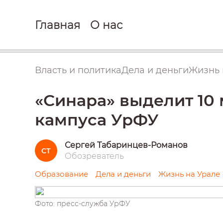
Главная
О нас
Власть и политика
Дела и деньги
Жизнь 
«Синара» выделит 10
кампуса УрФУ
Сергей Табаринцев-Романов
СТ
Обозреватель
Образование
Дела и деньги
Жизнь на Урале
Фото: пресс-служба УрФУ