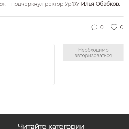
о
», – подчеркнул ректор УрФУ
Илья Обабков.
0
0
Необходимо
авторизоваться
Читайте категории