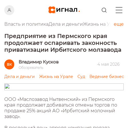
Власть и политика
Дела и деньги
Жизнь на Урале
еще
Пр
Предприятие из Пермского края
продолжает оспаривать законность
приватизации Ирбитского молзавода
Владимир Кусков
4 мая 2026
ВК
Обозреватель
Дела и деньги
Жизнь на Урале
Суд
Ведение бизнеса
ООО «Маслозавод Нытвенский» из Пермского
края продолжает добиваться отмены торгов по
продаже 25% акций АО «Ирбитский молочный
завод».
В последний день апреля компания подала