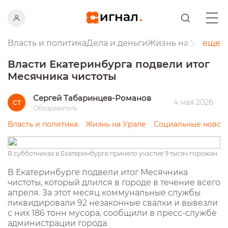
Власть и политика
Дела и деньги
Жизнь на Урале
еще
Пр
Власти Екатеринбурга подвели итог
Месячника чистоты
Сергей Табаринцев-Романов
4 мая 2026
СТ
Обозреватель
Власть и политика
Жизнь на Урале
Социальные новос
В субботниках в Екатеринбурге приняло участие 9 тысяч горожан
В Екатеринбурге подвели итог Месячника
чистоты, который длился в городе в течение всего
апреля. За этот месяц коммунальные службы
ликвидировали 92 незаконные свалки и вывезли
с них 186 тонн мусора, сообщили в пресс-службе
администрации города.