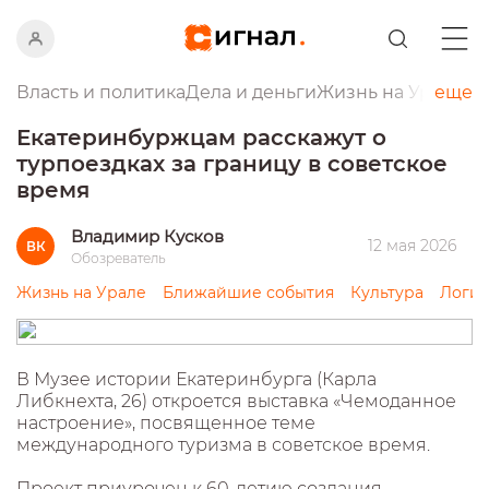
Власть и политика
Дела и деньги
Жизнь на Урале
еще
Пр
Екатеринбуржцам расскажут о
турпоездках за границу в советское
время
Владимир Кусков
12 мая 2026
ВК
Обозреватель
Жизнь на Урале
Ближайшие события
Культура
Логис
В Музее истории Екатеринбурга (Карла
Либкнехта, 26) откроется выставка «Чемоданное
настроение», посвященное теме
международного туризма в советское время.
Проект приурочен к 60-летию создания