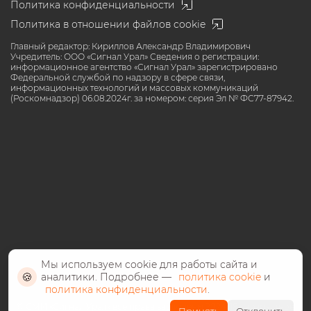
Политика конфиденциальности
Политика в отношении файлов cookie
Главный редактор: Кириллов Александр Владимирович
Учредитель: ООО «Сигнал Урал» Сведения о регистрации:
информационное агентство «Сигнал Урал» зарегистрировано
Федеральной службой по надзору в сфере связи,
информационных технологий и массовых коммуникаций
(Роскомнадзор) 06.08.2024г. за номером: серия Эл № ФС77-87942.
Мы используем cookie для работы сайта и
🍪
аналитики. Подробнее —
политика cookie
и
политика конфиденциальности
.
©️ СМИ «Сигнал Урал» все права защищены 2024, 18+ возрастное