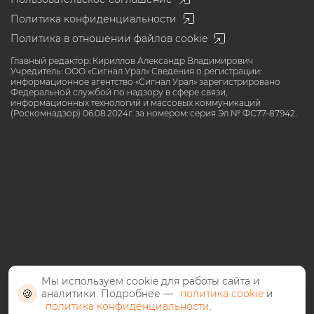
Политика конфиденциальности
Политика в отношении файлов cookie
Главный редактор: Кириллов Александр Владимирович
Учредитель: ООО «Сигнал Урал» Сведения о регистрации:
информационное агентство «Сигнал Урал» зарегистрировано
Федеральной службой по надзору в сфере связи,
информационных технологий и массовых коммуникаций
(Роскомнадзор) 06.08.2024г. за номером: серия Эл № ФС77-87942.
Мы используем cookie для работы сайта и
🍪
аналитики. Подробнее —
политика cookie
и
политика конфиденциальности
.