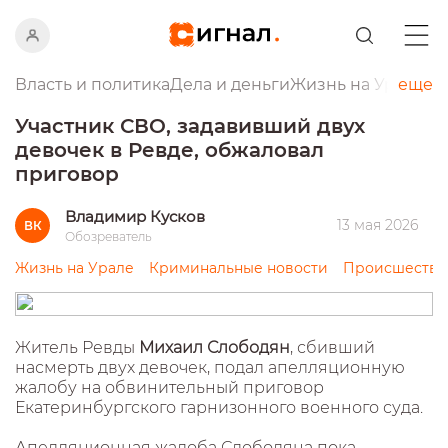
Власть и политика
Дела и деньги
Жизнь на Урале
еще
Пр
Участник СВО, задавивший двух
девочек в Ревде, обжаловал
приговор
Владимир Кусков
13 мая 2026
ВК
Обозреватель
Жизнь на Урале
Криминальные новости
Происшестви
Житель Ревды
Михаил Слободян
, сбивший
насмерть двух девочек, подал апелляционную
жалобу на обвинительный приговор
Екатеринбургского гарнизонного военного суда.
Апелляционная жалоба Слободяна пока