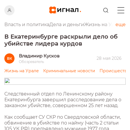
Власть и политика
Дела и деньги
Жизнь на Урале
еще
Пр
В Екатеринбурге раскрыли дело об
убийстве лидера курдов
Владимир Кусков
28 мая 2026
ВК
Обозреватель
Жизнь на Урале
Криминальные новости
Происшестви
Следственный отдел по Ленинскому району
Екатеринбурга завершил расследование дела о
заказном убийстве, совершенном 25 лет назад.
Как сообщает СУ СКР по Свердловской области,
обвинение в убийстве по найму (часть 2 статьи
105 УК РФ) предъявлено мужчине 1977 года