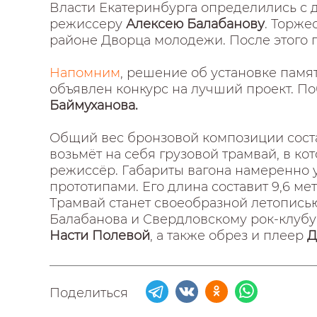
Власти Екатеринбурга определились с 
режиссеру
Алексею Балабанову
. Торже
районе Дворца молодежи. После этого 
Напомним
, решение об установке памят
объявлен конкурс на лучший проект. П
Баймуханова.
Общий вес бронзовой композиции состав
возьмёт на себя грузовой трамвай, в кот
режиссёр. Габариты вагона намеренно
прототипами. Его длина составит 9,6 метр
Трамвай станет своеобразной летописью
Балабанова и Свердловскому рок-клубу: 
Насти Полевой
, а также обрез и плеер
Д
Поделиться