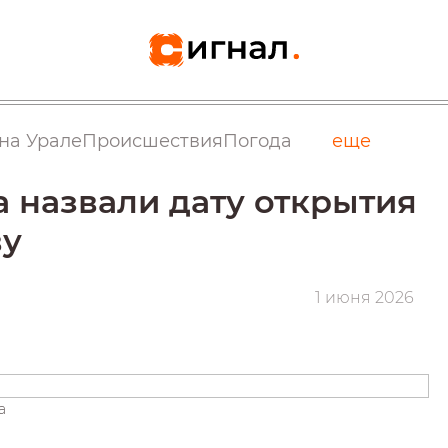
на Урале
Происшествия
Погода
еще
а назвали дату открытия
ву
1 июня 2026
а