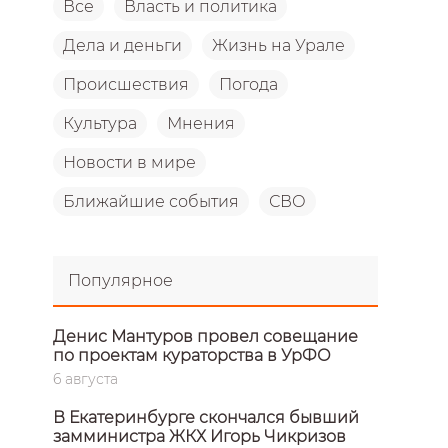
Все
Власть и политика
Дела и деньги
Жизнь на Урале
Происшествия
Погода
Культура
Мнения
Новости в мире
Ближайшие события
СВО
Популярное
Денис Мантуров провел совещание
по проектам кураторства в УрФО
6 августа
В Екатеринбурге скончался бывший
замминистра ЖКХ Игорь Чикризов