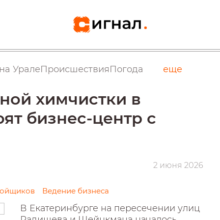
на Урале
Происшествия
Погода
еще
ной химчистки в
ят бизнес-центр с
2 июня 2026
ройщиков
Ведение бизнеса
В Екатеринбурге на пересечении улиц
Радищева и Шейнкмана началось