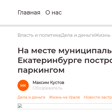
Главная
О нас
Власть и политика
Дела и деньги
Жизнь 
На месте муниципаль
Екатеринбурге постро
паркингом
Максим Кустов
МК
Обозреватель
Дела и деньги
Жизнь на Урале
Новости заст