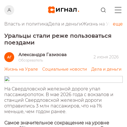
Власть и политика
Дела и деньги
Жизнь на Урале
еще
Пр
Уральцы стали реже пользоваться
поездами
Александра Газизова
2 июня 2026
АГ
Обозреватель
Жизнь на Урале
Социальные новости
Дела и деньги
На Свердловской железной дороге упал
пассажиропоток. В мае 2026 года с вокзалов и
станций Свердловской железной дороги
отправились 3 млн пассажиров, что на 1%
меньше, чем годом ранее.
Самое значительное сокращение на уровне