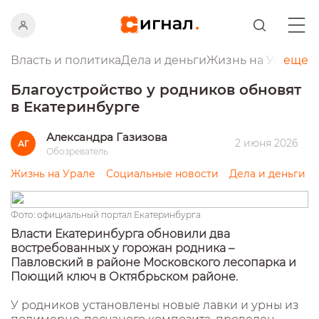
Власть и политика
Дела и деньги
Жизнь на Урале
еще
Пр
Благоустройство у родников обновят
в Екатеринбурге
Александра Газизова
2 июня 2026
АГ
Обозреватель
Жизнь на Урале
Социальные новости
Дела и деньги
Фото: официальный портал Екатеринбурга
Власти Екатеринбурга обновили два
востребованных у горожан родника –
Павловский в районе Московского лесопарка и
Поющий ключ в Октябрьском районе.
У родников установлены новые лавки и урны из