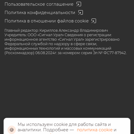
Пользовательское соглашение
Политика конфиденциальности
Политика в отношении файлов cookie
Главный редактор: Кириллов Александр Владимирович
Учредитель: ООО «Сигнал Урал» Сведения о регистрации:
информационное агентство «Сигнал Урал» зарегистрировано
Федеральной службой по надзору в сфере связи,
информационных технологий и массовых коммуникаций
(Роскомнадзор) 06.08.2024г. за номером: серия Эл № ФС77-87942.
Мы используем cookie для работы сайта и
🍪
аналитики. Подробнее —
политика cookie
и