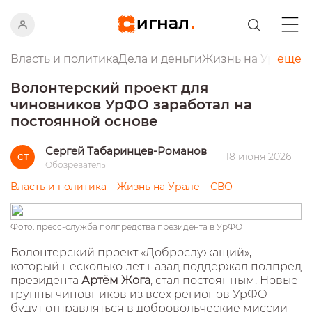
Власть и политика
Дела и деньги
Жизнь на Урале
еще
Пр
Волонтерский проект для
чиновников УрФО заработал на
постоянной основе
Сергей Табаринцев-Романов
18 июня 2026
СТ
Обозреватель
Власть и политика
Жизнь на Урале
СВО
Фото: пресс-служба полпредства президента в УрФО
Волонтерский проект «Доброслужащий»,
который несколько лет назад поддержал полпред
президента
Артём Жога
, стал постоянным. Новые
группы чиновников из всех регионов УрФО
будут отправляться в добровольческие миссии