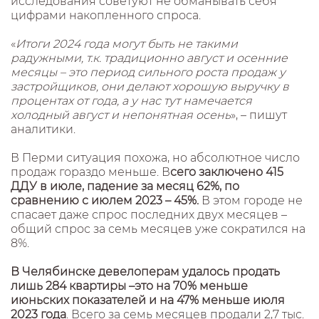
исследования советуют не обманывать себя
цифрами накопленного спроса.
«
Итоги 2024 года могут быть не такими
радужными, т.к. традиционно август и осенние
месяцы – это период сильного роста продаж у
застройщиков, они делают хорошую выручку в
процентах от года, а у нас тут намечается
холодный август и непонятная осень
», – пишут
аналитики.
В Перми ситуация похожа, но абсолютное число
продаж гораздо меньше. В
сего заключено 415
ДДУ в июле, падение за месяц 62%, по
сравнению с июлем 2023 – 45%.
В этом городе не
спасает даже спрос последних двух месяцев –
общий спрос за семь месяцев уже сократился на
8%.
В Челябинске девелоперам удалось продать
лишь 284 квартиры –это на 70% меньше
июньских показателей и на 47% меньше июля
2023 года
. Всего за семь месяцев продали 2,7 тыс.