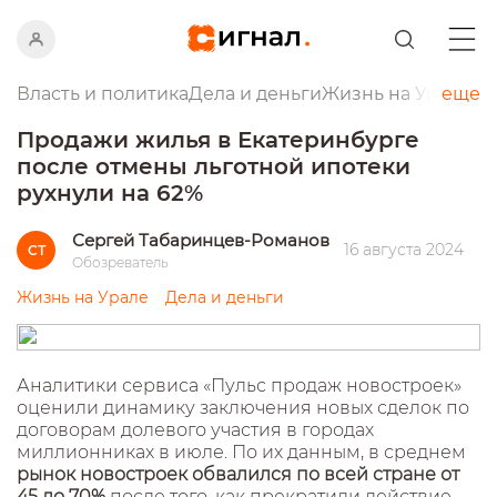
Власть и политика
Дела и деньги
Жизнь на Урале
еще
Пр
Продажи жилья в Екатеринбурге
после отмены льготной ипотеки
рухнули на 62%
Сергей Табаринцев-Романов
16 августа 2024
СТ
Обозреватель
Жизнь на Урале
Дела и деньги
Аналитики сервиса «Пульс продаж новостроек»
оценили динамику заключения новых сделок по
договорам долевого участия в городах
миллионниках в июле. По их данным, в среднем
рынок новостроек обвалился по всей стране от
45 до 70%
после того, как прекратили действие