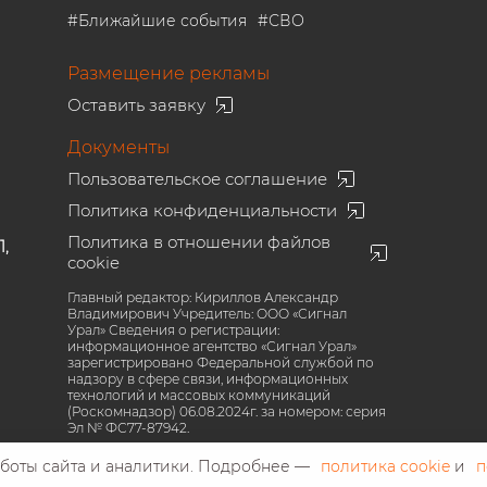
#
Ближайшие события
#
СВО
Размещение рекламы
Оставить заявку
Документы
Пользовательское соглашение
Политика конфиденциальности
Политика в отношении файлов
1,
cookie
Главный редактор: Кириллов Александр
Владимирович Учредитель: ООО «Сигнал
Урал» Сведения о регистрации:
информационное агентство «Сигнал Урал»
зарегистрировано Федеральной службой по
надзору в сфере связи, информационных
технологий и массовых коммуникаций
(Роскомнадзор) 06.08.2024г. за номером: серия
Эл № ФС77-87942.
аботы сайта и аналитики. Подробнее —
политика cookie
и
п