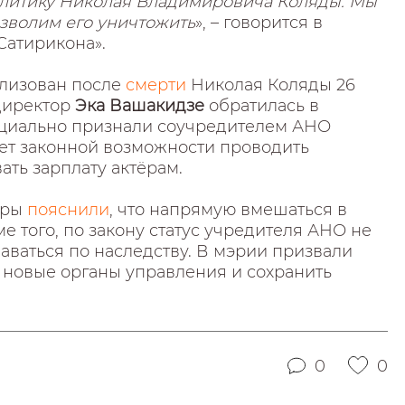
литику Николая Владимировича Коляды. Мы
озволим его уничтожить
», – говорится в
Сатирикона».
ализован после
смерти
Николая Коляды 26
директор
Эка Вашакидзе
обратилась в
ициально признали соучредителем АНО
ё нет законной возможности проводить
ть зарплату актёрам.
уры
пояснили
, что напрямую вмешаться в
е того, по закону статус учредителя АНО не
аваться по наследству. В мэрии призвали
 новые органы управления и сохранить
0
0