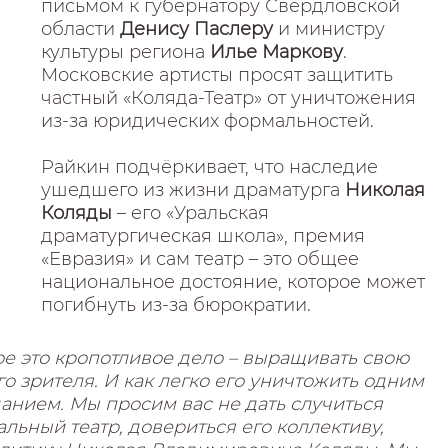
письмом к губернатору Свердловской
области
Денису Паслеру
и министру
культуры региона
Илье Маркову
.
Московские артисты просят защитить
частный «Коляда-Театр» от уничтожения
из-за юридических формальностей.
Райкин подчёркивает, что наследие
ушедшего из жизни драматурга
Николая
Коляды
– его «Уральская
драматургическая школа», премия
«Евразия» и сам театр – это общее
национальное достояние, которое может
погибнуть из-за бюрократии.
ое это кропотливое дело – выращивать свою
его зрителя. И как легко его уничтожить одним
анием. Мы просим вас не дать случиться
льный театр, довериться его коллективу,