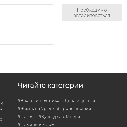
Необходимо
авторизоваться
Читайте категории
#
Власть и политика
#
Дела и деньги
 и
ют
#
Жизнь на Урале
#
Происшествия
#
Погода
#
Культура
#
Мнения
р,
#
Новости в мире