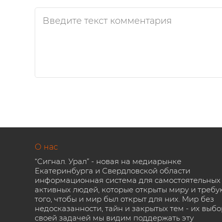
О нас
“Сигнал. Урал” - новая на медиарынке
Екатеринбурга и Свердловской области
информационная система для самостоятельных
активных людей, которые открыты миру и требу
того, чтобы и мир был открыт для них. Мир без
недосказанности, тайн и закрытых тем - их выбо
своей задачей мы видим поддержать эту