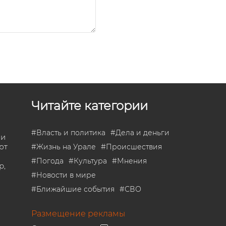
Читайте категории
#
Власть и политика
#
Дела и деньги
 и
ют
#
Жизнь на Урале
#
Происшествия
#
Погода
#
Культура
#
Мнения
р,
#
Новости в мире
#
Ближайшие события
#
СВО
Размещение рекламы