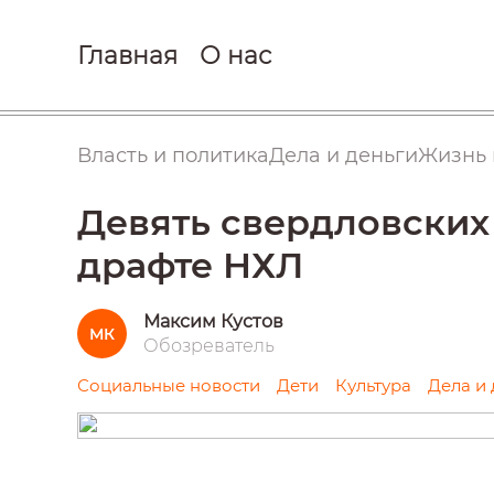
Главная
О нас
Власть и политика
Дела и деньги
Жизнь 
Девять свердловских
драфте НХЛ
Максим Кустов
МК
Обозреватель
Социальные новости
Дети
Культура
Дела и 