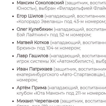
Максим Соколовский
(защитник, воспит
Юность»), выбран «Филадельфией Флайе
Егор Шилов
(нападающий, воспитанник 
«Колорадо Эвеланш» под 43-м номером;
Олег Кулебякин
(нападающий, воспитан
Бэй Лайтнинг» под 52-м номером;
Матвей Котков
(нападающий, воспитанни
Брюинз» под 104-м номером;
Лавр Гашилов
(нападающий, воспитанни
игрок системы ХК «Автомобилист»), выб
Иван Патрихаев
(защитник, воспитанни
екатеринбургского «Авто-Спартаковца»)
номером;
Артём Прима
(нападающий, воспитанник
клубом «Юта Мамонт» под 211-м номером
Михаил Черепанов
(защитник, воспитан