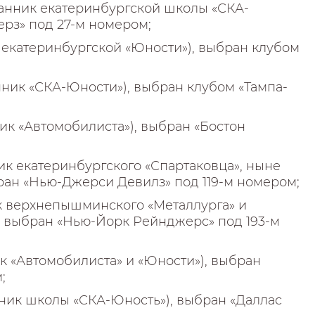
анник екатеринбургской школы «СКА-
рз» под 27-м номером;
екатеринбургской «Юности»), выбран клубом
ник «СКА-Юности»), выбран клубом «Тампа-
к «Автомобилиста»), выбран «Бостон
к екатеринбургского «Спартаковца», ныне
ран «Нью-Джерси Девилз» под 119-м номером;
к верхнепышминского «Металлурга» и
, выбран «Нью-Йорк Рейнджерс» под 193-м
 «Автомобилиста» и «Юности»), выбран
;
ник школы «СКА-Юность»), выбран «Даллас