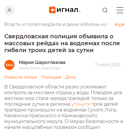
Власть и политика
Дела и деньги
Жизнь на Урале
еще
Пр
Свердловская полиция объявила о
массовых рейдах на водоемах после
гибели троих детей за сутки
Мария Шароглазова
7 июля 2026
МШ
Заместитель редактора
Новости семьи
Полиция
Дети
В Свердловской области резко усиливают
контроль за местами отдыха у воды. Поводом для
жестких мер стала череда трагедий: только за
последние сутки в регионе
утонули
трое детей:
трагедии произошли на водоемах Сухого Лога,
Каменска-Уральского и Качканарского
муниципального округа. О мерах безопасности и
начале масштабных проверок сообщил