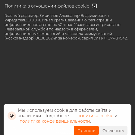
Политика в отношении файлов cookie
Главный редактор: Кириллов Александр Владимирович
Учредитель: ООО «Сигнал Урал» Сведения о регистрации:
информационное агентство «Сигнал Урал» зарегистрировано
Федеральной службой по надзору в сфере связи,
информационных технологий и массовых коммуникаций
(Роскомнадзор) 06.08.2024г. за номером: серия Эл № ФС77-87942.
Мы используем cookie для работы сайта и
🍪
аналитики. Подробнее —
политика cookie
и
политика конфиденциальности
.
©️ СМИ «Сигнал Урал» все права защищены 2024, 18+ возрастное
Принять
Отклонить
ограничение