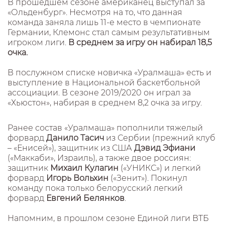
В прошедшем сезоне американец выступал за
«Ольденбург». Несмотря на то, что данная
команда заняла лишь 11-е место в чемпионате
Германии, Клемонс стал самым результативным
игроком лиги.
В среднем за игру он набирал 18,5
очка.
В послужном списке новичка «Уралмаша» есть и
выступление в Национальной баскетбольной
ассоциации. В сезоне 2019/2020 он играл за
«Хьюстон», набирая в среднем 8,2 очка за игру.
Ранее состав «Уралмаша» пополнили тяжелый
форвард
Данило Тасич
из Сербии (прежний клуб
– «Енисей»), защитник из США
Дэвид Эфиани
(«Маккаби», Израиль), а также двое россиян:
защитник
Михаил Кулагин
(«УНИКС») и легкий
форвард
Игорь Вольхин
(«Зенит»). Покинул
команду пока только белорусский легкий
форвард
Евгений Белянков
.
Напомним, в прошлом сезоне Единой лиги ВТБ