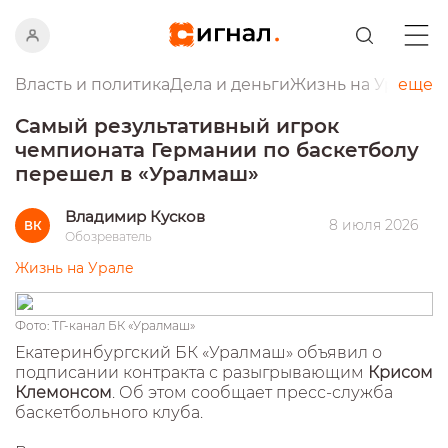
Власть и политика
Дела и деньги
Жизнь на Урале
еще
Пр
Самый результативный игрок
чемпионата Германии по баскетболу
перешел в «Уралмаш»
Владимир Кусков
8 июля 2026
ВК
Обозреватель
Жизнь на Урале
Фото: ТГ-канал БК «Уралмаш»
Екатеринбургский БК «Уралмаш» объявил о
подписании контракта с разыгрывающим
Крисом
Клемонсом
. Об этом сообщает пресс-служба
баскетбольного клуба.