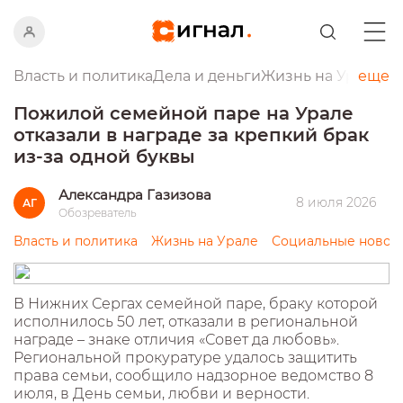
Власть и политика
Дела и деньги
Жизнь на Урале
еще
Пр
Пожилой семейной паре на Урале
отказали в награде за крепкий брак
из-за одной буквы
Александра Газизова
8 июля 2026
АГ
Обозреватель
Власть и политика
Жизнь на Урале
Социальные новос
В Нижних Сергах семейной паре, браку которой
исполнилось 50 лет, отказали в региональной
награде – знаке отличия «Совет да любовь».
Региональной прокуратуре удалось защитить
права семьи, сообщило надзорное ведомство 8
июля, в День семьи, любви и верности.