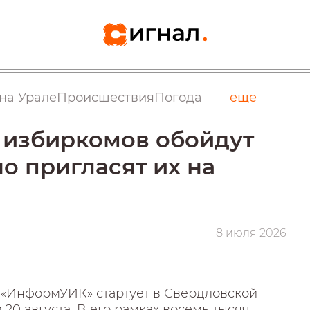
на Урале
Происшествия
Погода
еще
 избиркомов обойдут
о пригласят их на
8 июля 2026
 «ИнформУИК» стартует в Свердловской
 20 августа. В его рамках восемь тысяч