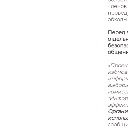
членов
провед
обходы,
Перед 
отдель
безопа
общени
«Проект
избира
информ
выборы
комисс
"Информ
эффект
Органи
исполь
сообщи