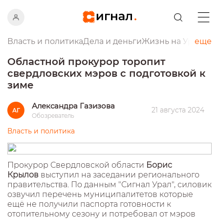
Власть и политика
Дела и деньги
Жизнь на Урале
еще
Пр
Областной прокурор торопит
свердловских мэров с подготовкой к
зиме
Александра Газизова
21 августа 2024
АГ
Обозреватель
Власть и политика
Прокурор Свердловской области
Борис
Крылов
выступил на заседании регионального
правительства. По данным "Сигнал Урал", силовик
озвучил перечень муниципалитетов которые
ещё не получили паспорта готовности к
отопительному сезону и потребовал от мэров