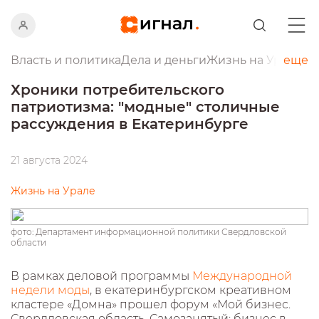
Власть и политика
Дела и деньги
Жизнь на Урале
еще
Пр
Хроники потребительского
патриотизма: "модные" столичные
рассуждения в Екатеринбурге
21 августа 2024
Жизнь на Урале
фото: Департамент информационной политики Свердловской
области
В рамках деловой программы
Международной
недели моды
, в екатеринбургском креативном
кластере «Домна» прошел форум «Мой бизнес.
Свердловская область. Самозанятый: бизнес в