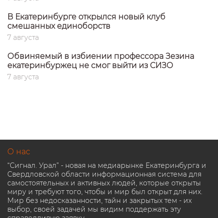
В Екатеринбурге открылся новый клуб
смешанных единоборств
7 августа
Обвиняемый в избиении профессора Зезина
екатеринбуржец не смог выйти из СИЗО
7 августа
О нас
“Сигнал. Урал” - новая на медиарынке Екатеринбурга и
Свердловской области информационная система для
самостоятельных и активных людей, которые открыты
миру и требуют того, чтобы и мир был открыт для них.
Мир без недосказанности, тайн и закрытых тем - их
выбор, своей задачей мы видим поддержать эту
справедливую заявку