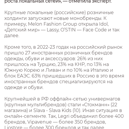
роста локальных сетей», — отметила эксперт.
Крупные локальные (российские) розничные
холдинги запускают новые монобренды. К
примеру, Melon Fashion Group открыла Idol,
«Детский мир» — Lassy, O’STIN — Face Code и так
далее.
Кроме того, в 2022-23 годах на российский рынок
пришло 27 иностранных розничных брендов
одежды, обуви и аксессуаров: 26% из них
пришлось на Турцию, 23% на КНР, по 13% на
Южную Корею и Ливан и по 10% на Италию и
блок ЕАЭС. 63% пришедших в Россию в это время
иностранных брендов специализируются на
одежде и обуви.
Крупнейшей в РФ оффлайн-сетью универмагов
(крупных мультибрендов) стали «Стокманн» (22
магазина) и Slava - Slava Kids (10). Иная ситуация в
онлайн-сегменте. Так, Legri объединил более 400
брендов, Vipavenue — более 350 брендов,
Liostore — более 300 брендов и так далее.