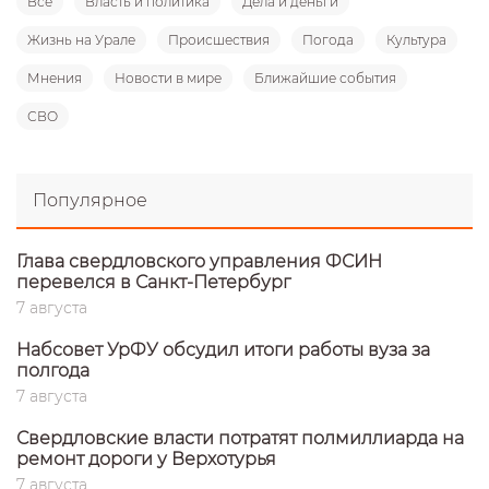
Все
Власть и политика
Дела и деньги
Жизнь на Урале
Происшествия
Погода
Культура
Мнения
Новости в мире
Ближайшие события
СВО
Популярное
Глава свердловского управления ФСИН
перевелся в Санкт-Петербург
7 августа
Набсовет УрФУ обсудил итоги работы вуза за
полгода
7 августа
Свердловские власти потратят полмиллиарда на
ремонт дороги у Верхотурья
7 августа