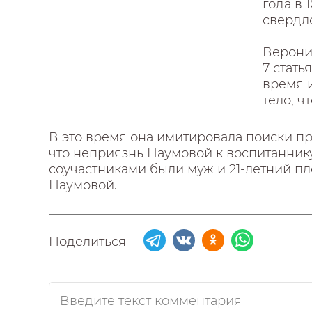
года в 
свердло
Верони
7 стать
время и
тело, ч
В это время она имитировала поиски п
что неприязнь Наумовой к воспитанник
соучастниками были муж и 21-летний пл
Наумовой.
Поделиться