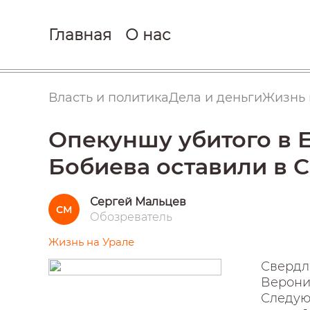
Главная
О нас
Власть и политика
Дела и деньги
Жизнь 
Опекуншу убитого в 
Бобиева оставили в С
Сергей Мальцев
СМ
Обозреватель
Жизнь на Урале
Свердл
Вероник
Следую