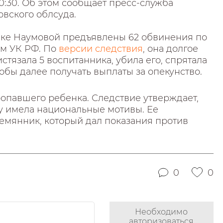
10:30. Об этом сообщает пресс-служба
вского облсуда.
ке Наумовой предъявлены 62 обвинения по
ям УК РФ. По
версии следствия
, она долгое
стязала 5 воспитанника, убила его, спрятала
тобы далее получать выплаты за опекунство.
ропавшего ребенка. Следствие утверждает,
у имела национальные мотивы. Ее
емянник, который дал показания против
0
0
Необходимо
авторизоваться