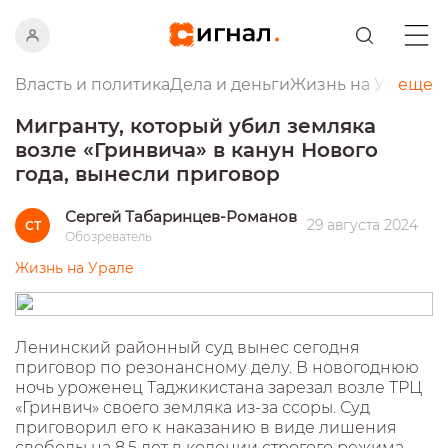
Власть и политика
Дела и деньги
Жизнь на Урале
еще
Пр
Мигранту, который убил земляка
возле «Гринвича» в канун Нового
года, вынесли приговор
Сергей Табаринцев-Романов
29 августа 2024
СТ
Обозреватель
Жизнь на Урале
Ленинский районный суд вынес сегодня
приговор по резонансному делу. В новогоднюю
ночь уроженец Таджикистана зарезал возле ТРЦ
«Гринвич» своего земляка из-за ссоры. Суд
приговорил его к наказанию в виде лишения
свободы на 8,5 лет в колонии строгого режима.