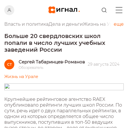
Власть и политика
Дела и деньги
Жизнь на Урале
еще
Пр
Больше 20 свердловских школ
попали в число лучших учебных
заведений России
Сергей Табаринцев-Романов
29 августа 2024
СТ
Обозреватель
Жизнь на Урале
Крупнейшее рейтинговое агентство RAEX
опубликовало рейтинги лучших школ России. По
сути, речь идет о двух параллельных рейтингах, в
одном из которых определяется общее число
выпускников, поступивших в топ-50 ведущих
вузов страны, во втором – доля от выпускников,