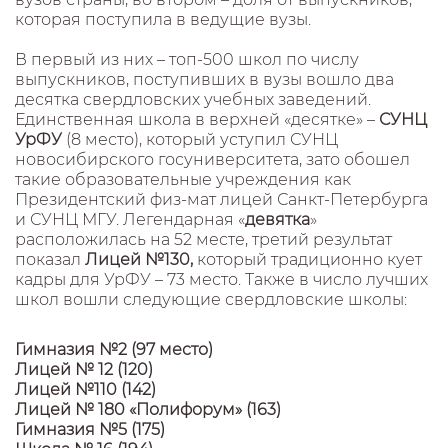
которая поступила в ведущие вузы.
В первый из них – топ-500 школ по числу
выпускников, поступивших в вузы вошло два
десятка свердловских учебных заведений.
Единственная школа в верхней «десятке» –
СУНЦ
УрФУ
(8 место), который уступил СУНЦ
новосибирского госуниверситета, зато обошел
такие образовательные учреждения как
Президентский физ-мат лицей Санкт-Петербурга
и СУНЦ МГУ. Легендарная «
девятка
»
расположилась на 52 месте, третий результат
показал
Лицей №130,
который традиционно кует
кадры для УрФУ – 73 место. Также в число лучших
школ вошли следующие свердловские школы:
Гимназия №2 (97 место)
Лицей № 12 (120)
Лицей №110 (142)
Лицей № 180 «Полифорум» (163)
Гимназия №5 (175)