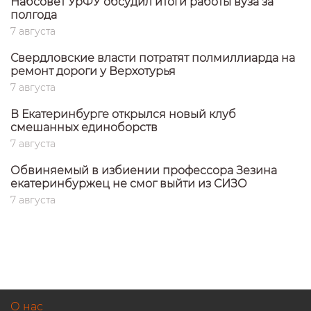
Набсовет УрФУ обсудил итоги работы вуза за
полгода
7 августа
Свердловские власти потратят полмиллиарда на
ремонт дороги у Верхотурья
7 августа
В Екатеринбурге открылся новый клуб
смешанных единоборств
7 августа
Обвиняемый в избиении профессора Зезина
екатеринбуржец не смог выйти из СИЗО
7 августа
О нас