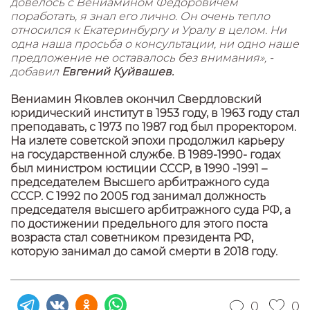
довелось с Вениамином Федоровичем
поработать, я знал его лично. Он очень тепло
относился к Екатеринбургу и Уралу в целом. Ни
одна наша просьба о консультации, ни одно наше
предложение не оставалось без внимания», -
добавил
Евгений Куйвашев.
Вениамин Яковлев окончил Свердловский
юридический институт в 1953 году, в 1963 году стал
преподавать, с 1973 по 1987 год был проректором.
На излете советской эпохи продолжил карьеру
на государственной службе. В 1989-1990- годах
был министром юстиции СССР, в 1990 -1991 –
председателем Высшего арбитражного суда
СССР. С 1992 по 2005 год занимал должность
председателя высшего арбитражного суда РФ, а
по достижении предельного для этого поста
возраста стал советником президента РФ,
которую занимал до самой смерти в 2018 году.
0
0