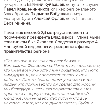
губернатор
Евгений Куйвашев
, депутат Госдумы
Павел Крашенинников
, спикер регионального
Заксобрания
Людмила Бабушкина
, мэр
Екатеринбурга
Алексей Орлов,
дочь Яковлева
Вера Минина.
Памятник высотой 2,3 метра установлен по
поручению президента Владимира Путина, чьим
советником был Яковлев. Средства в размере 4
млн рублей выделены из резервного фонда
правительства региона.
«Память очень важна для всех близких
Вениамина Фёдоровича. Память тех, кто знал его,
кто имел возможность с ним общаться, кто мог с
ним дружить, кому посчастливилось с ним
работать. Память благодарных учеников и тех
людей, кто понимает, что он сделал для России.
Мы благодарим всех, кто поучаствовал в этом
проекте и в первую очередь наш любимый
юридический университет, потому что все
началось с того, что его руководитель, Бублик