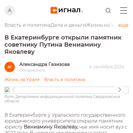
Власть и политика
Дела и деньги
Жизнь на Урале
еще
Пр
В Екатеринбурге открыли памятник
советнику Путина Вениамину
Яковлеву
Александра Газизова
4 сентября 2024
АГ
Обозреватель
Жизнь на Урале
Власть и политика
Фото: Департамент информационной политики Свердловской
области
В Екатеринбурге у Уральского государственного
юридического университета открыли памятник
юристу
Вениамину Яковлеву,
чье имя носит вуз с
2022 года. В церемонии приняли участие