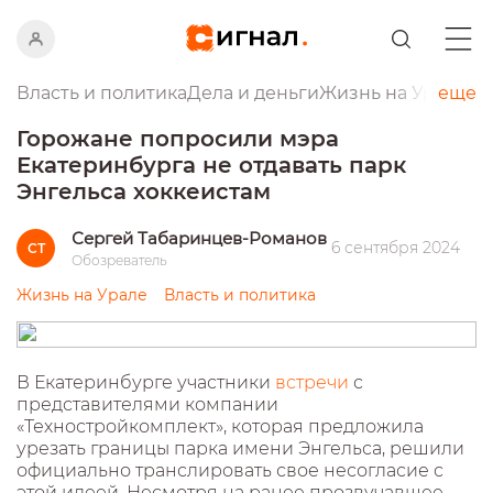
Власть и политика
Дела и деньги
Жизнь на Урале
еще
Пр
Горожане попросили мэра
Екатеринбурга не отдавать парк
Энгельса хоккеистам
Сергей Табаринцев-Романов
6 сентября 2024
СТ
Обозреватель
Жизнь на Урале
Власть и политика
В Екатеринбурге участники
встречи
с
представителями компании
«Техностройкомплект», которая предложила
урезать границы парка имени Энгельса, решили
официально транслировать свое несогласие с
этой идеей. Несмотря на ранее прозвучавшее