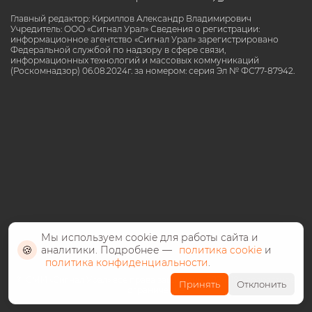
Главный редактор: Кириллов Александр Владимирович
Учредитель: ООО «Сигнал Урал» Сведения о регистрации:
информационное агентство «Сигнал Урал» зарегистрировано
Федеральной службой по надзору в сфере связи,
информационных технологий и массовых коммуникаций
(Роскомнадзор) 06.08.2024г. за номером: серия Эл № ФС77-87942.
Мы используем cookie для работы сайта и
🍪
аналитики. Подробнее —
политика cookie
и
политика конфиденциальности
.
©️ СМИ «Сигнал Урал» все права защищены 2024, 18+ возрастное
Принять
Отклонить
ограничение