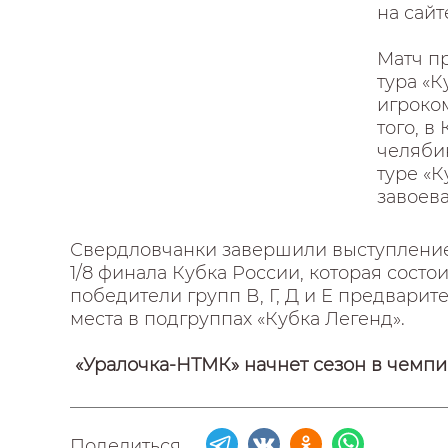
на сайт
Матч пр
тура «
игроком
того, в
челяби
туре «К
завоев
Свердловчанки завершили выступление 
1/8 финала Кубка России, которая состои
победители групп В, Г, Д и Е предварит
места в подгруппах «Кубка Легенд».
«Уралочка-НТМК» начнет сезон в чемпио
Поделиться