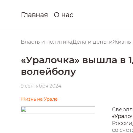
Главная
О нас
Власть и политика
Дела и деньги
Жизнь 
«Уралочка» вышла в 1
волейболу
9 сентября 2024
Жизнь на Урале
Свердл
«Урало
России
со счето