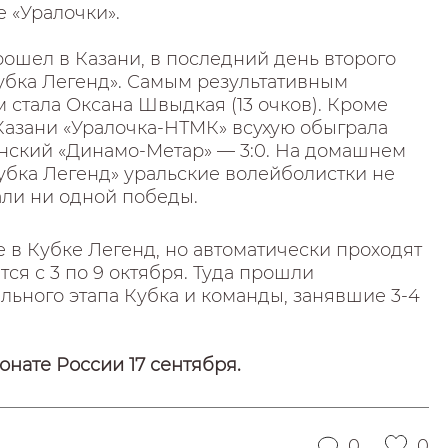
е «Уралочки».
ошел в Казани, в последний день второго
Кубка Легенд». Самым результативным
 стала Оксана Швыдкая (13 очков). Кроме
 Казани «Уралочка-НТМК» всухую обыграла
нский «Динамо-Метар» — 3:0. На домашнем
убка Легенд» уральские волейболистки не
али ни одной победы.
в Кубке Легенд, но автоматически проходят
тся с 3 по 9 октября. Туда прошли
ельного этапа Кубка и команды, занявшие 3-4
нате России 17 сентября.
0
0