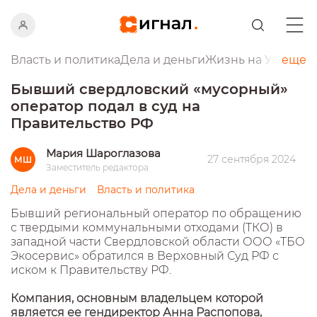
Власть и политика
Дела и деньги
Жизнь на Урале
еще
Пр
Бывший свердловский «мусорный»
оператор подал в суд на
Правительство РФ
Мария Шароглазова
27 сентября 2024
МШ
Заместитель редактора
Дела и деньги
Власть и политика
Бывший региональный оператор по обращению
с твердыми коммунальными отходами (ТКО) в
западной части Свердловской области ООО «ТБО
Экосервис» обратился в Верховный Суд РФ с
иском к Правительству РФ.
Компания, основным владельцем которой
является ее гендиректор Анна Распопова,