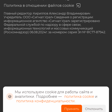
Политика в отношении файлов cookie
Главный редактор: Кириллов Александр Владимирович
Учредитель: ООО «Сигнал Урал» Сведения о регистрации:
информационное агентство «Сигнал Урал» зарегистрировано
Федеральной службой по надзору в сфере связи,
информационных технологий и массовых коммуникаций
(Роскомнадзор) 06.08.2024г. за номером: серия Эл № ФС77-87942.
Мы используем cookie для работы сайта и
🍪
аналитики. Подробнее —
политика cookie
и
политика конфиденциальности
.
©️ СМИ «Сигнал Урал» все права защищены 2024, 18+ возрастное
Принять
Отклонить
ограничение