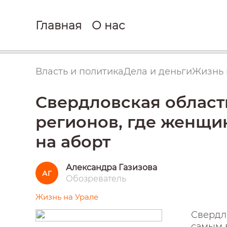
Главная
О нас
Власть и политика
Дела и деньги
Жизнь 
Свердловская област
регионов, где женщи
на аборт
Александра Газизова
АГ
Обозреватель
Жизнь на Урале
Свердло
самым 