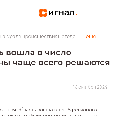
на Урале
Происшествия
Погода
еще
ь вошла в число
ны чаще всего решаются
16 октября 2024
вская область вошла в топ-5 регионов с
высоким коэффициентом искусственных