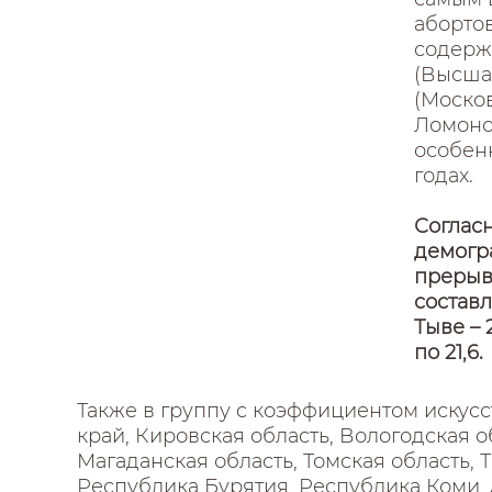
абортов
содержа
(Высша
(Моско
Ломоно
особен
годах.
Соглас
демогр
прерыв
составл
Тыве – 
по 21,6.
Также в группу c коэффициентом искус
край, Кировская область, Вологодская о
Магаданская область, Томская область, 
Республика Бурятия, Республика Коми, 