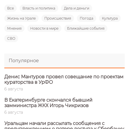
Все
Власть и политика
Дела и деньги
Жизнь на Урале
Происшествия
Погода
Культура
Мнения
Новости в мире
Ближайшие события
СВО
Популярное
Денис Мантуров провел совещание по проектам
кураторства в УрФО
6 августа
В Екатеринбурге скончался бывший
замминистра ЖКХ Игорь Чикризов
6 августа
Уральцам начали рассылать сообщения с
предупреждением о потере доступа к Сбербанку