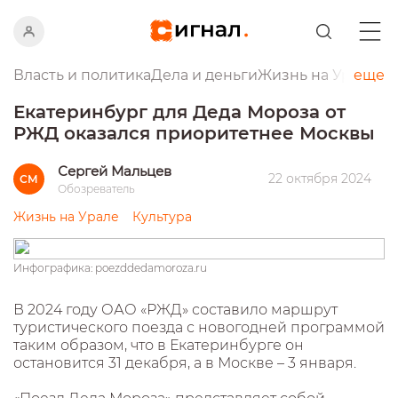
Власть и политика
Дела и деньги
Жизнь на Урале
еще
Пр
Екатеринбург для Деда Мороза от
РЖД оказался приоритетнее Москвы
Сергей Мальцев
22 октября 2024
СМ
Обозреватель
Жизнь на Урале
Культура
Инфографика: poezddedamoroza.ru
В 2024 году ОАО «РЖД» составило маршрут
туристического поезда с новогодней программой
таким образом, что в Екатеринбурге он
остановится 31 декабря, а в Москве – 3 января.