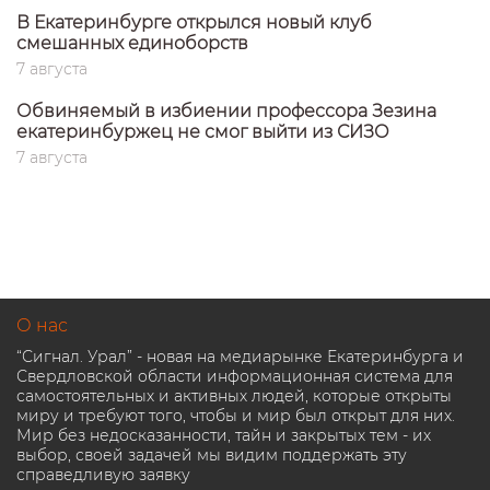
В Екатеринбурге открылся новый клуб
смешанных единоборств
7 августа
Обвиняемый в избиении профессора Зезина
екатеринбуржец не смог выйти из СИЗО
7 августа
О нас
“Сигнал. Урал” - новая на медиарынке Екатеринбурга и
Свердловской области информационная система для
самостоятельных и активных людей, которые открыты
миру и требуют того, чтобы и мир был открыт для них.
Мир без недосказанности, тайн и закрытых тем - их
выбор, своей задачей мы видим поддержать эту
справедливую заявку