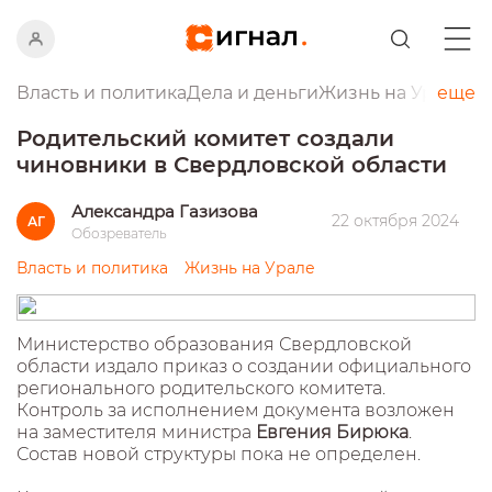
Власть и политика
Дела и деньги
Жизнь на Урале
еще
Пр
Родительский комитет создали
чиновники в Свердловской области
Александра Газизова
22 октября 2024
АГ
Обозреватель
Власть и политика
Жизнь на Урале
Министерство образования Свердловской
области издало приказ о создании официального
регионального родительского комитета.
Контроль за исполнением документа возложен
на заместителя министра
Евгения Бирюка
.
Состав новой структуры пока не определен.