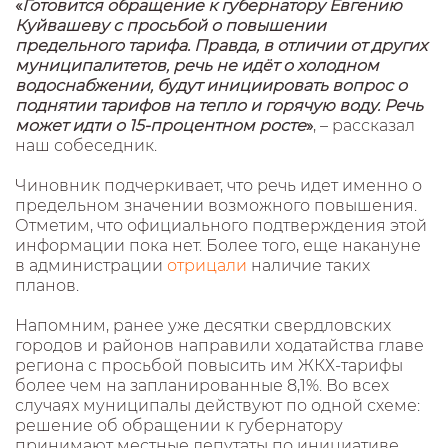
«
Готовится обращение к губернатору Евгению
Куйвашеву с просьбой о повышении
предельного тарифа. Правда, в отличии от других
муниципалитетов, речь не идёт о холодном
водоснабжении, будут инициировать вопрос о
поднятии тарифов на тепло и горячую воду. Речь
может идти о 15-процентном росте
»
, – рассказал
наш собеседник.
Чиновник подчеркивает, что речь идет именно о
предельном значении возможного повышения.
Отметим, что официального подтверждения этой
информации пока нет. Более того, еще накануне
в администрации
отрицали
наличие таких
планов.
Напомним, ранее уже десятки свердловских
городов и районов направили ходатайства главе
региона с просьбой повысить им ЖКХ-тарифы
более чем на запланированные 8,1%. Во всех
случаях муниципалы действуют по одной схеме:
решение об обращении к губернатору
принимают местные депутаты по инициативе