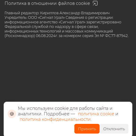
Политика в отношении файлов cookie
Главный редактор: Кириллов Александр Владимирович
Учредитель: ООО «Сигнал Урал» Сведения о регистрации:
информационное агентство «Сигнал Урал» зарегистрировано
Федеральной службой по надзору в сфере связи,
информационных технологий и массовых коммуникаций
(Роскомнадзор) 06.08.2024г. за номером: серия Эл № ФС77-87942.
Мы используем cookie для работы сайта и
🍪
аналитики. Подробнее —
политика cookie
и
политика конфиденциальности
.
©️ СМИ «Сигнал Урал» все права защищены 2024, 18+ возрастное
Принять
Отклонить
ограничение