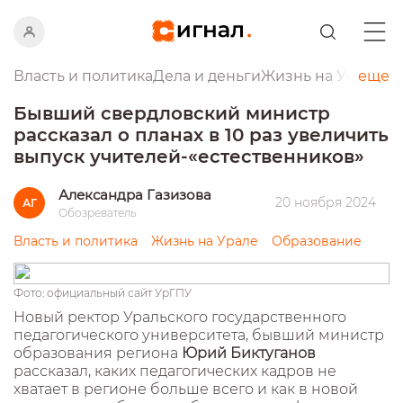
Власть и политика
Дела и деньги
Жизнь на Урале
еще
Пр
Бывший свердловский министр
рассказал о планах в 10 раз увеличить
выпуск учителей-«естественников»
Александра Газизова
20 ноября 2024
АГ
Обозреватель
Власть и политика
Жизнь на Урале
Образование
Фото: официальный сайт УрГПУ
Новый ректор Уральского государственного
педагогического университета, бывший министр
образования региона
Юрий Биктуганов
рассказал, каких педагогических кадров не
хватает в регионе больше всего и как в новой