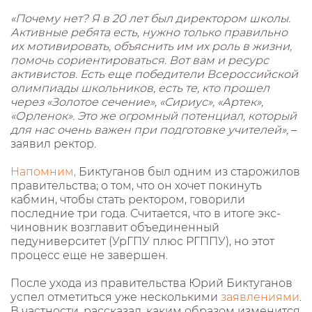
«Почему нет? Я в 20 лет был директором школы.
Активные ребята есть, нужно только правильно
их мотивировать, объяснить им их роль в жизни,
помочь сориентироваться. Вот вам и ресурс
активистов. Есть еще победители Всероссийской
олимпиады школьников, есть те, кто прошел
через «Золотое сечение», «Сириус», «Артек»,
«Орленок». Это же огромный потенциал, который
для нас очень важен при подготовке учителей»,
–
заявил ректор.
Напомним,
Биктуганов был одним из старожилов
правительства; о том, что он хочет покинуть
кабмин, чтобы стать ректором, говорили
последние три года. Считается, что в итоге экс-
чиновник возглавит объединенный
педуниверситет (УрГПУ плюс РГППУ), но этот
процесс еще не завершен.
После ухода из правительства Юрий Биктуганов
успел отметиться уже несколькими
заявлениями
.
В частности, рассказал, каким образом изменится