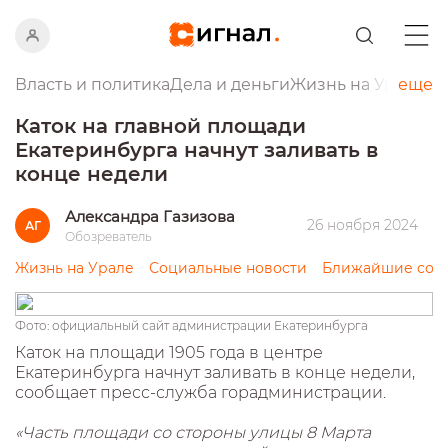
Власть и политика
Дела и деньги
Жизнь на Урале
еще
Пр
Каток на главной площади
Екатеринбурга начнут заливать в
конце недели
Александра Газизова
26 ноября 2024
АГ
Обозреватель
Жизнь на Урале
Социальные новости
Ближайшие соб
Фото: официальный сайт администрации Екатеринбурга
Каток на площади 1905 года в центре
Екатеринбурга начнут заливать в конце недели,
сообщает пресс-служба горадминистрации.
«Часть площади со стороны улицы 8 Марта