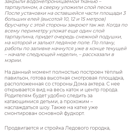
закрыли водонепроницаемой тканью –
тарпаулином, а сверху уложили слой песка.
После установки на оставшейся части площади 3
больших елей (высотой 10, 12 и 15 метров)
брусчатку с этой стороны закроют так же. Когда по
всему периметру уложат еще один слой
тарпаулина, придет очередь снежной подушки,
на которой и зальют ледяное поле. По плану,
работы по заливке начнутся уже в конце текущей
– начале следующей недели», – рассказали в
мэрии.
На данный момент полностью построен тёплый
павильон, готова высотная смотровая площадка,
расположенная со стороны Дома актера. С нее
открывается вид на весь каток и центр города.
Родителям будет удобно следить за
катающимися детьми, а прохожим –
наслаждаться шоу. Также на катке уже
смонтирован основной фудкорт.
Продвигается и стройка Ледового городка,