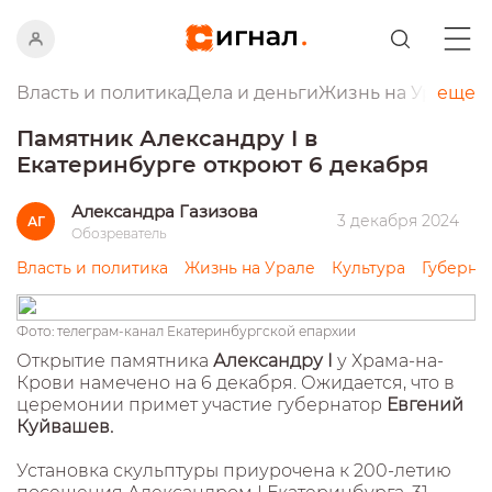
Власть и политика
Дела и деньги
Жизнь на Урале
еще
Пр
Памятник Александру I в
Екатеринбурге откроют 6 декабря
Александра Газизова
3 декабря 2024
АГ
Обозреватель
Власть и политика
Жизнь на Урале
Культура
Губерна
Фото: телеграм-канал Екатеринбургской епархии
Открытие памятника
Александру I
у Храма-на-
Крови намечено на 6 декабря. Ожидается, что в
церемонии примет участие губернатор
Евгений
Куйвашев.
Установка скульптуры приурочена к 200-летию