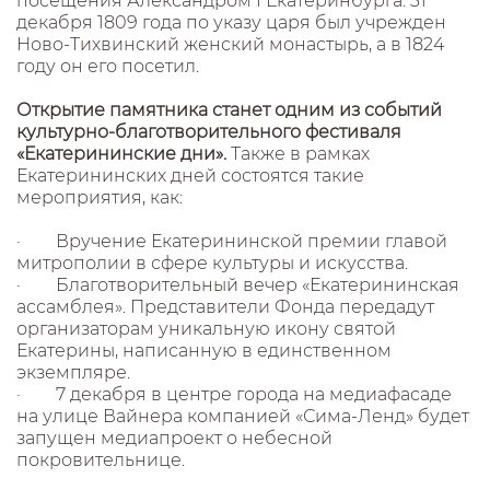
посещения Александром I Екатеринбурга. 31
декабря 1809 года по указу царя был учрежден
Ново-Тихвинский женский монастырь, а в 1824
году он его посетил.
Открытие памятника станет одним из событий
культурно-благотворительного фестиваля
«Екатерининские дни».
Также в рамках
Екатерининских дней состоятся такие
мероприятия, как:
· Вручение Екатерининской премии главой
митрополии в сфере культуры и искусства.
· Благотворительный вечер «Екатерининская
ассамблея». Представители Фонда передадут
организаторам уникальную икону святой
Екатерины, написанную в единственном
экземпляре.
· 7 декабря в центре города на медиафасаде
на улице Вайнера компанией «Сима-Ленд» будет
запущен медиапроект о небесной
покровительнице.