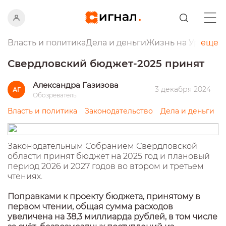
Власть и политика
Дела и деньги
Жизнь на Урале
еще
Пр
Свердловский бюджет-2025 принят
Александра Газизова
3 декабря 2024
АГ
Обозреватель
Власть и политика
Законодательство
Дела и деньги
Законодательным Собранием Свердловской
области принят бюджет на 2025 год и плановый
период 2026 и 2027 годов во втором и третьем
чтениях.
Поправками к проекту бюджета, принятому в
первом чтении, общая сумма расходов
увеличена на 38,3 миллиарда рублей, в том числе