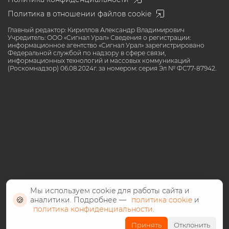
Политика в отношении файлов cookie
Главный редактор: Кириллов Александр Владимирович
Учредитель: ООО «Сигнал Урал» Сведения о регистрации:
информационное агентство «Сигнал Урал» зарегистрировано
Федеральной службой по надзору в сфере связи,
информационных технологий и массовых коммуникаций
(Роскомнадзор) 06.08.2024г. за номером: серия Эл № ФС77-87942.
Мы используем cookie для работы сайта и
🍪
аналитики. Подробнее —
политика cookie
и
политика конфиденциальности
.
©️ СМИ «Сигнал Урал» все права защищены 2024, 18+ возрастное
Принять
Отклонить