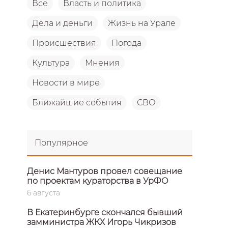
Все
Власть и политика
Дела и деньги
Жизнь на Урале
Происшествия
Погода
Культура
Мнения
Новости в мире
Ближайшие события
СВО
Популярное
Денис Мантуров провел совещание
по проектам кураторства в УрФО
6 августа
В Екатеринбурге скончался бывший
замминистра ЖКХ Игорь Чикризов