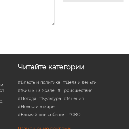
Читайте категории
#
Власть и политика
#
Дела и деньги
 и
ют
#
Жизнь на Урале
#
Происшествия
#
Погода
#
Культура
#
Мнения
р,
#
Новости в мире
#
Ближайшие события
#
СВО
Размещение рекламы